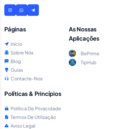
Páginas
As Nossas
Aplicações
Início
Sobre Nós
BePrime
Blog
TipHub
Guias
Contacte-Nos
Políticas & Princípios
Política De Privacidade
Termos De Utilização
Aviso Legal