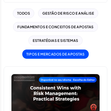
TODOS
GESTÃO DE RISCO E ANÁLISE
FUNDAMENTOS E CONCEITOS DE APOSTAS
ESTRATÉGIAS E SISTEMAS
TIPOS E MERCADOS DE APOSTAS