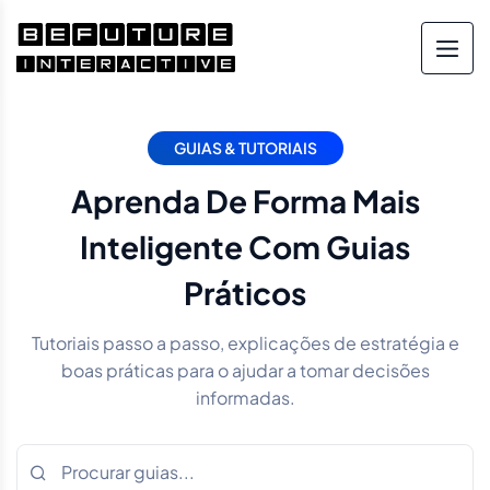
GUIAS & TUTORIAIS
Aprenda De Forma Mais
Inteligente Com Guias
Práticos
Tutoriais passo a passo, explicações de estratégia e
boas práticas para o ajudar a tomar decisões
informadas.