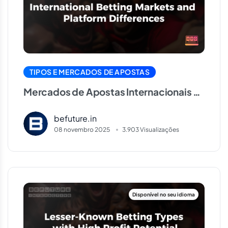
TIPOS E MERCADOS DE APOSTAS
Mercados de Apostas Internacionais e
Diferenças de Plataforma
befuture.in
08 novembro 2025
3.903 Visualizações