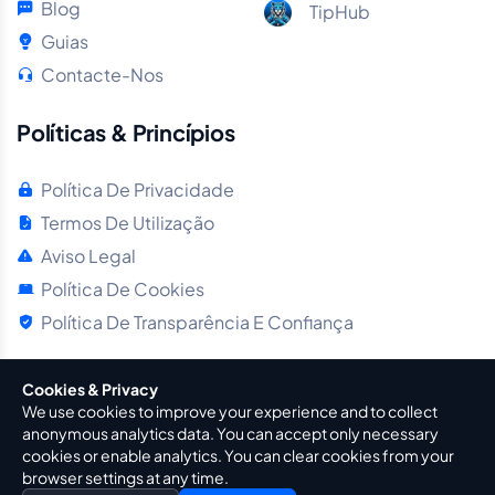
Blog
TipHub
Guias
Contacte-Nos
Políticas & Princípios
Política De Privacidade
Termos De Utilização
Aviso Legal
Política De Cookies
Política De Transparência E Confiança
Cookies & Privacy
We use cookies to improve your experience and to collect
anonymous analytics data. You can accept only necessary
© 2016 - 2026
BeFuture Interactive
. Todos Os Direitos
cookies or enable analytics. You can clear cookies from your
Reservados
browser settings at any time.