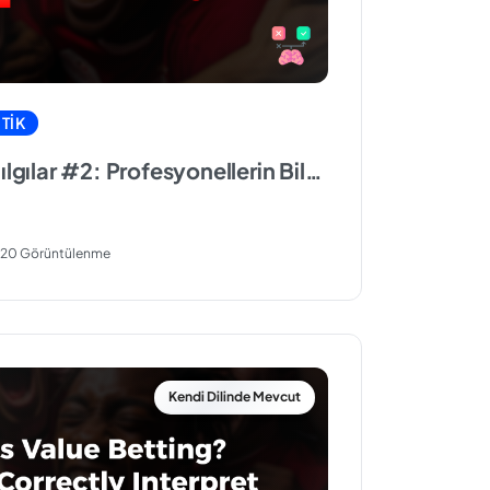
TIK
ılgılar #2: Profesyonellerin Bile
 Seviye Tuzaklar
120 Görüntülenme