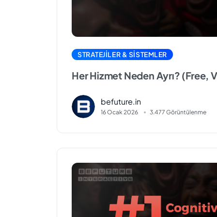
Her Hi
STRATEJILER & SISTEMLER
Neden A
Her Hizmet Neden Ayrı? (Free, V
Score)
befuture.in
(Free, 
16 Ocak 2026
3.477 Görüntülenme
HT/FT, Co
Scor