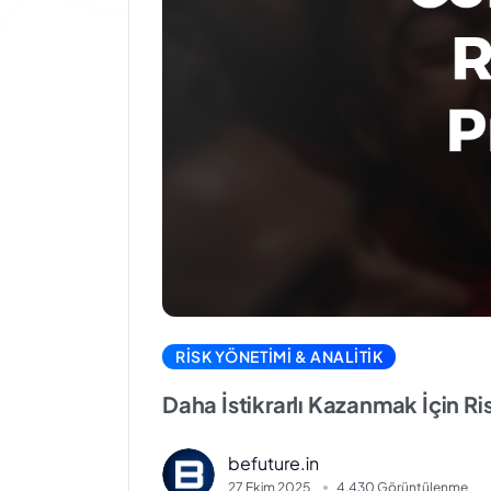
RISK YÖNETIMI & ANALITIK
Daha İstikrarlı Kazanmak İçin Ris
befuture.in
27 Ekim 2025
4.430 Görüntülenme