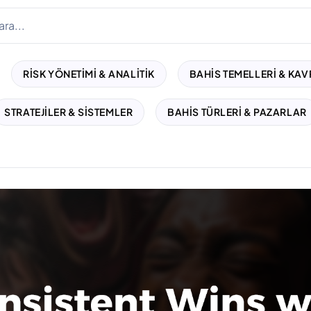
RISK YÖNETIMI & ANALITIK
BAHIS TEMELLERI & KA
STRATEJILER & SISTEMLER
BAHIS TÜRLERI & PAZARLAR