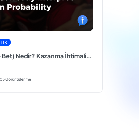
TIK
 Bet) Nedir? Kazanma İhtimalini
renin
305 Görüntülenme