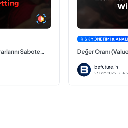
RISK YÖNETIMI & ANALI
rarlarını Sabote
Değer Oranı (Value
Doğru Okumayı Öğ
befuture.in
27 Ekim 2025
4.