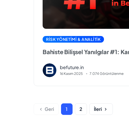
RISK YÖNETIMI & ANALITIK
Bahiste Bilişsel Yanılgılar #1: Ka
Eden Temel Psikolojik Tuzaklar
befuture.in
16 Kasım 2025
7.074 Görüntülenme
Geri
1
2
İleri