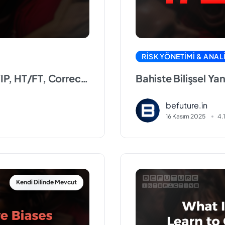
zmet
RISK YÖNETIMI & ANALI
yrı?
IP, HT/FT, Correct
Bahiste Bilişsel Yan
Fark Etmediği İleri
VIP,
befuture.in
16 Kasım 2025
4.
rrect
e)