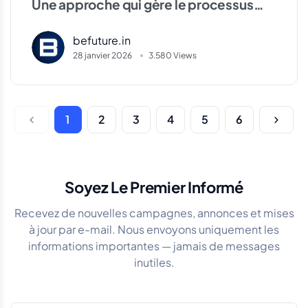
Une approche qui gère le processus
autant que la victoire : la perspective
befuture.in
BeFuture
28 janvier 2026
3.580 Views
1
2
3
4
5
6
Soyez Le Premier Informé
Recevez de nouvelles campagnes, annonces et mises
à jour par e-mail. Nous envoyons uniquement les
informations importantes — jamais de messages
inutiles.