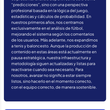
“predicciones”, sino con una perspectiva
profesional basada en la lógica del juego,
estadísticas y cálculos de probabilidad. En
nuestros primeros años, nos centramos
exclusivamente en el análisis de fútbol,
mejorando el sistema según los comentarios
de los usuarios. Más adelante, nos expandimos
a tenis y baloncesto. Aunque la producción de
contenido en estas áreas está actualmente en
pausa estratégica, nuestra infraestructura y
metodología siguen actualizadas y listas para
reactivarse cuando sea necesario. Para
nosotros, avanzar no significa estar siempre
listos, sino hacerlo en el momento correcto,
con el equipo correcto, de manera sostenible.