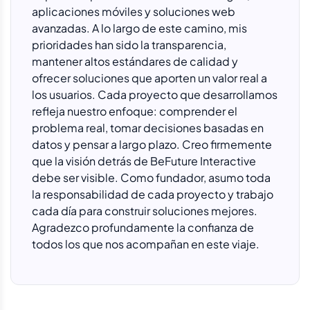
aplicaciones móviles y soluciones web
avanzadas. A lo largo de este camino, mis
prioridades han sido la transparencia,
mantener altos estándares de calidad y
ofrecer soluciones que aporten un valor real a
los usuarios. Cada proyecto que desarrollamos
refleja nuestro enfoque: comprender el
problema real, tomar decisiones basadas en
datos y pensar a largo plazo. Creo firmemente
que la visión detrás de BeFuture Interactive
debe ser visible. Como fundador, asumo toda
la responsabilidad de cada proyecto y trabajo
cada día para construir soluciones mejores.
Agradezco profundamente la confianza de
todos los que nos acompañan en este viaje.