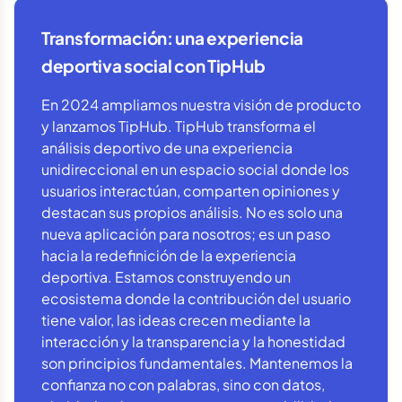
Transformación: una experiencia
deportiva social con TipHub
En 2024 ampliamos nuestra visión de producto
y lanzamos TipHub. TipHub transforma el
análisis deportivo de una experiencia
unidireccional en un espacio social donde los
usuarios interactúan, comparten opiniones y
destacan sus propios análisis. No es solo una
nueva aplicación para nosotros; es un paso
hacia la redefinición de la experiencia
deportiva. Estamos construyendo un
ecosistema donde la contribución del usuario
tiene valor, las ideas crecen mediante la
interacción y la transparencia y la honestidad
son principios fundamentales. Mantenemos la
confianza no con palabras, sino con datos,