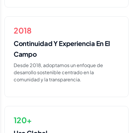
2018
Continuidad Y Experiencia En El
Campo
Desde 2018, adoptamos un enfoque de
desarrollo sostenible centrado en la
comunidad y la transparencia.
120+