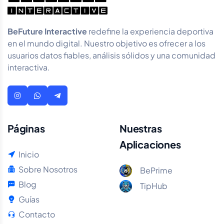
BeFuture Interactive
redefine la experiencia deportiva
en el mundo digital. Nuestro objetivo es ofrecer a los
usuarios datos fiables, análisis sólidos y una comunidad
interactiva.
Páginas
Nuestras
Aplicaciones
Inicio
Sobre Nosotros
BePrime
Blog
TipHub
Guías
Contacto