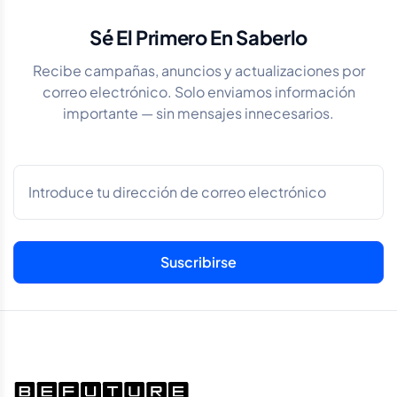
Sé El Primero En Saberlo
Recibe campañas, anuncios y actualizaciones por
correo electrónico. Solo enviamos información
importante — sin mensajes innecesarios.