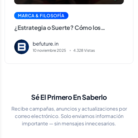
MARCA & FILOSOFÍA
¿Estrategia o Suerte? Cómo los
apostadores profesionales logran
befuture.in
ganancias a largo plazo
10 noviembre 2025
4.328 Vistas
Sé El Primero En Saberlo
Recibe campañas, anuncios y actualizaciones por
correo electrónico. Solo enviamos información
importante — sin mensajes innecesarios.