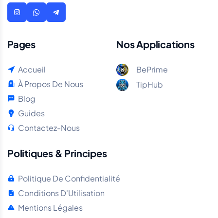
Pages
Nos Applications
Accueil
BePrime
À Propos De Nous
TipHub
Blog
Guides
Contactez-Nous
Politiques & Principes
Politique De Confidentialité
Conditions D'Utilisation
Mentions Légales