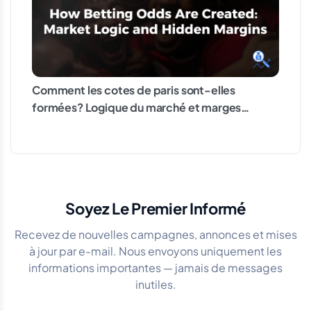
Comment les cotes de paris sont-elles
formées? Logique du marché et marges
cachées
Soyez Le Premier Informé
Recevez de nouvelles campagnes, annonces et mises
à jour par e-mail. Nous envoyons uniquement les
informations importantes — jamais de messages
inutiles.