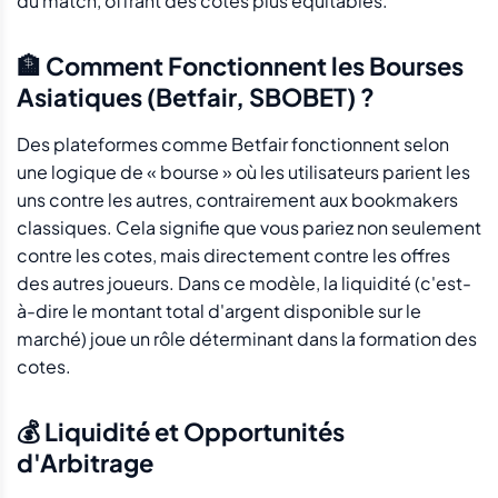
du match, offrant des cotes plus équitables.
🏦 Comment Fonctionnent les Bourses
Asiatiques (Betfair, SBOBET) ?
Des plateformes comme Betfair fonctionnent selon
une logique de « bourse » où les utilisateurs parient les
uns contre les autres, contrairement aux bookmakers
classiques. Cela signifie que vous pariez non seulement
contre les cotes, mais directement contre les offres
des autres joueurs. Dans ce modèle, la liquidité (c'est-
à-dire le montant total d'argent disponible sur le
marché) joue un rôle déterminant dans la formation des
cotes.
💰 Liquidité et Opportunités
d'Arbitrage