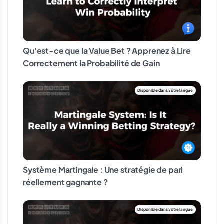
Qu'est-ce que la Value Bet ? Apprenez à Lire
Correctement la Probabilité de Gain
Système Martingale : Une stratégie de pari
réellement gagnante ?