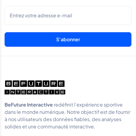
BeFuture Interactive
redéfinit l’expérience sportive
dans le monde numérique. Notre objectif est de fournir
à nos utilisateurs des données fiables, des analyses
solides et une communauté interactive.