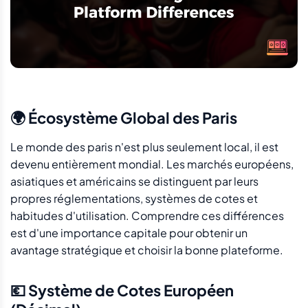
🌍 Écosystème Global des Paris
Le monde des paris n'est plus seulement local, il est
devenu entièrement mondial. Les marchés européens,
asiatiques et américains se distinguent par leurs
propres réglementations, systèmes de cotes et
habitudes d'utilisation. Comprendre ces différences
est d'une importance capitale pour obtenir un
avantage stratégique et choisir la bonne plateforme.
💶 Système de Cotes Européen