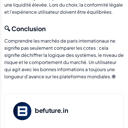
une liquidité élevée. Lors du choix, la conformité légale
et l'expérience utilisateur doivent être équilibrées.
🔍 Conclusion
Comprendre les marchés de paris internationaux ne
signifie pas seulement comparer les cotes ; cela
signifie déchiffrer la logique des systèmes, le niveau de
risque et le comportement du marché. Un utilisateur
qui agit avec les bonnes informations a toujours une
longueur d'avance sur les plateformes mondiales. 🌐
befuture.in