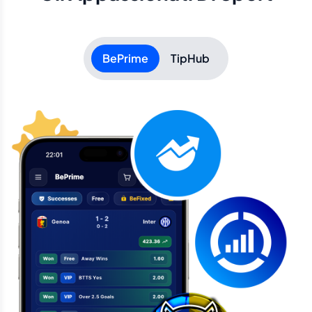
BePrime
TipHub