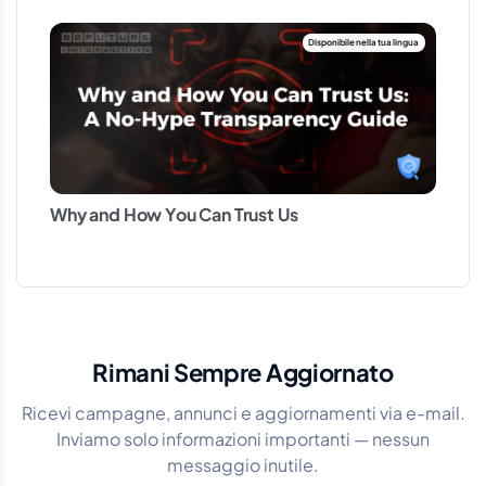
Why and How You Can Trust Us
Rimani Sempre Aggiornato
Ricevi campagne, annunci e aggiornamenti via e-mail.
Inviamo solo informazioni importanti — nessun
messaggio inutile.