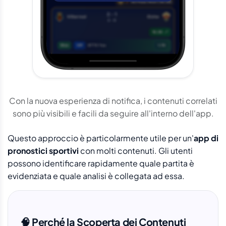
Con la nuova esperienza di notifica, i contenuti correlati
sono più visibili e facili da seguire all'interno dell'app.
Questo approccio è particolarmente utile per un'
app di
pronostici sportivi
con molti contenuti. Gli utenti
possono identificare rapidamente quale partita è
evidenziata e quale analisi è collegata ad essa.
🧠 Perché la Scoperta dei Contenuti