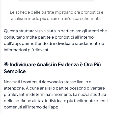
Le schede delle partite mostrano ora pronostici e
analisi in modo più chiaro in un'unica schermata.
Questa struttura visiva aiuta in particolare gli utenti che
consultano molte partite e pronostici all'interno
dell'app, permettendo di individuare rapidamente le
informazioni più rilevanti.
🎯 Individuare Analisi in Evidenza è Ora Più
Semplice
Non tutti i contenuti ricevono lo stesso livello di
attenzione. Alcune analisi o partite possono diventare
più rilevanti in determinati momenti. La nuova struttura
delle notifiche aiuta a individuare più facilmente questi
contenuti all'interno dell'app.