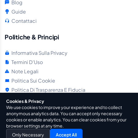
Blog
Guide
Contattaci
Politiche & Principi
Informativa Sulla Privacy
Termini D'Uso
Note Legali
Politica Sui Cookie
Politica Di Trasparenza E Fiducia
Cookies & Privacy
We use cookies to improve your experience and to collect
anonymous analytics data. You can accept only necessary
cookies or enable analytics. You can clear cookies from your
© 2016 - 2026
BeFuture Interactive
. Tutti I Diritti Riservati
browser settings at any time.
Only Necessary
Accept All
FAQ
Processo Di Analisi