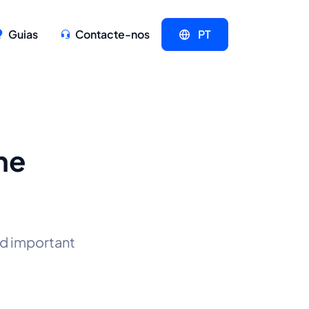
Guias
Contacte-nos
PT
he
d important