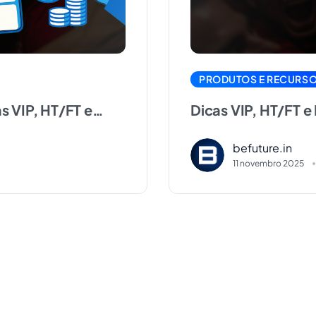
PRODUTOS E RECURS
s VIP, HT/FT e
Dicas VIP, HT/FT e
BePrime para apost
befuture.in
11 novembro 2025