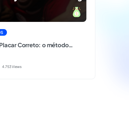
OS
 Placar Correto: o método
ar com inteligência
4.753 Views