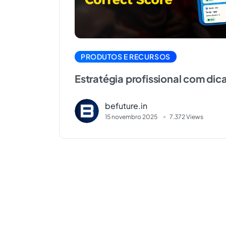
PRODUTOS E RECURSOS
Estratégia profissional com dica
Correct Score
befuture.in
15 novembro 2025
7.372 Views