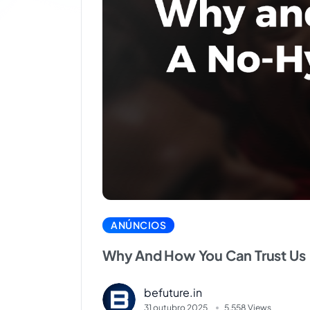
ANÚNCIOS
Why And How You Can Trust Us
befuture.in
31 outubro 2025
5.558 Views