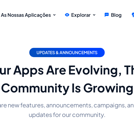
As Nossas Aplicações
Explorar
Blog
UPDATES & ANNOUNCEMENTS
ur Apps Are Evolving, T
Community Is Growing
are new features, announcements, campaigns, an
updates for our community.