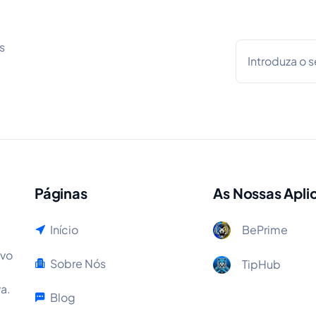
s
Páginas
As Nossas Apli
Início
BePrime
ivo
Sobre Nós
TipHub
a.
Blog