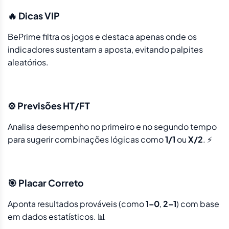
🔥 Dicas VIP
BePrime filtra os jogos e destaca apenas onde os
indicadores sustentam a aposta, evitando palpites
aleatórios.
⚙️ Previsões HT/FT
Analisa desempenho no primeiro e no segundo tempo
para sugerir combinações lógicas como
1/1
ou
X/2
. ⚡
🎯 Placar Correto
Aponta resultados prováveis (como
1–0
,
2–1
) com base
em dados estatísticos. 📊