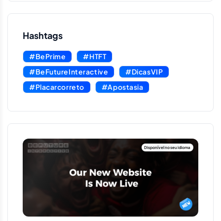
Hashtags
#BePrime
#HTFT
#BeFutureInteractive
#DicasVIP
#Placarcorreto
#Apostasia