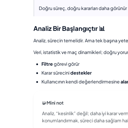
Doğru süreç, doğru kararları daha görünür h
Analiz Bir Başlangıçtır 📊
Analiz, sürecin temelidir. Ama tek başına yeter
Veri, istatistik ve maç dinamikleri; doğru yo
Filtre
görevi görür
Karar sürecini
destekler
Kullanıcının kendi değerlendirmesine
ala
🧩
Mini not
Analiz, “kesinlik” değil; daha iyi karar ver
konumlandırmak, süreci daha sağlam hale