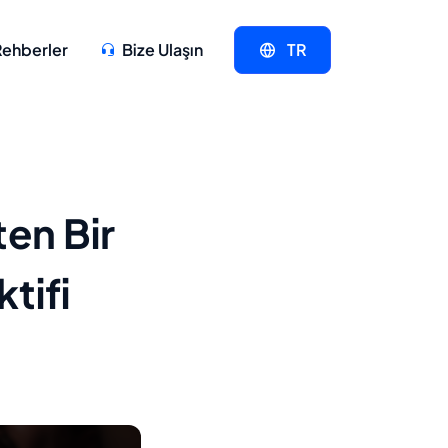
Rehberler
Bize Ulaşın
TR
en Bir
tifi