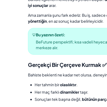
iyi sonuçlar
arar.
Ama zamanla şunu fark ederiz: Bu iş, sadece d
yönettiğin
, en az sonuç kadar belirleyicidir.
💡
Bu yazının özeti:
BeFuture perspektifi; kısa vadeli heyeca
merkeze alır.
Gerçekçi Bir Çerçeve Kurmak ✅
Bahiste beklenti ne kadar net olursa, deneyim
Her tahmin bir
olasılıktır
.
Her maç farklı
dinamikler
taşır.
Sonuçları tek başına değil,
bütünün parç