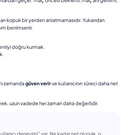
lardan geçer: maç öncesi beklenti, maç anı gerilimi,
ıcıdan kopuk bir yerden anlatmamasıdır. Yukarıdan
şım benimsenir.
ntiyi doğru kurmak.
k.
ynı zamanda
güven verir
ve kullanıcının süreci daha net
ek, uzun vadede her zaman daha değerlidir.
ullanıcı deneyimi” var. Ne kadar net olursak, o