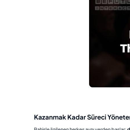
Kazanmak Kadar Süreci Yöneten
Bahisle ilgilenen herkes aynı yerden başlar:
d