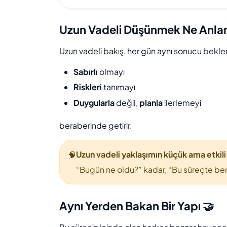
Uzun Vadeli Düşünmek Ne Anlam
Uzun vadeli bakış, her gün aynı sonucu bekle
Sabırlı
olmayı
Riskleri
tanımayı
Duygularla
değil,
planla
ilerlemeyi
beraberinde getirir.
🧠
Uzun vadeli yaklaşımın küçük ama etkili
“Bugün ne oldu?” kadar, “Bu süreçte ben
Aynı Yerden Bakan Bir Yapı 🤝