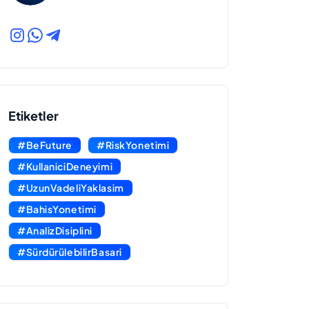
Etiketler
#BeFuture
#RiskYonetimi
#KullaniciDeneyimi
#UzunVadeliYaklasim
#BahisYonetimi
#AnalizDisiplini
#SürdürülebilirBasari