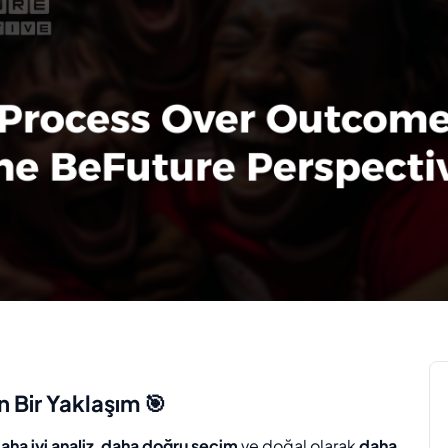
 Bir Yaklaşım 🎯
aha iyi analiz
,
daha doğru seçim
ve doğal olarak
daha