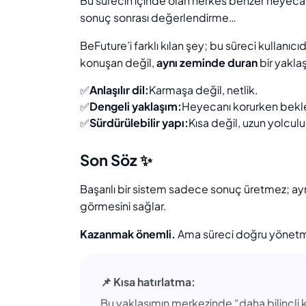
Bu sürecin içinde olan herkes benzer heyecan
sonuç sonrası değerlendirme…
BeFuture’i farklı kılan şey; bu süreci kullan
konuşan değil,
aynı zeminde duran
bir yakla
✅
Anlaşılır dil:
Karmaşa değil, netlik.
✅
Dengeli yaklaşım:
Heyecanı korurken bekle
✅
Sürdürülebilir yapı:
Kısa değil, uzun yolculu
Son Söz ✨
Başarılı bir sistem sadece sonuç üretmez; a
görmesini sağlar.
Kazanmak önemli.
Ama süreci doğru yönetm
📌 Kısa hatırlatma:
Bu yaklaşımın merkezinde “daha bilinçli k