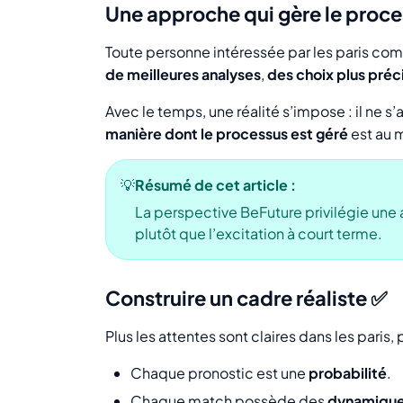
Une approche qui gère le proces
Toute personne intéressée par les paris c
de meilleures analyses
,
des choix plus préc
Avec le temps, une réalité s’impose : il ne s
manière dont le processus est géré
est au m
💡
Résumé de cet article :
La perspective BeFuture privilégie une 
plutôt que l’excitation à court terme.
Construire un cadre réaliste ✅
Plus les attentes sont claires dans les paris,
Chaque pronostic est une
probabilité
.
Chaque match possède des
dynamiqu