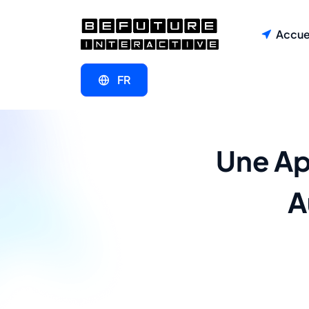
Accue
FR
Une Ap
A