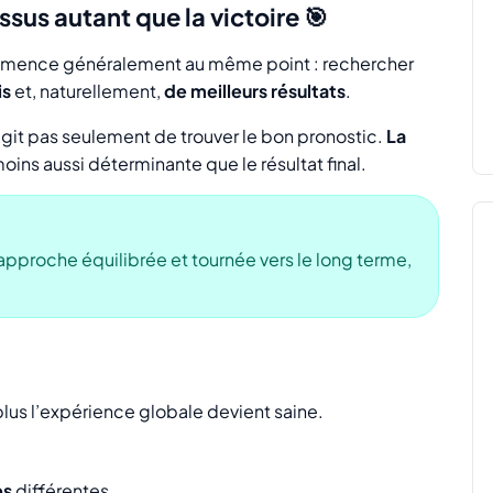
sus autant que la victoire 🎯
ommence généralement au même point : rechercher
is
et, naturellement,
de meilleurs résultats
.
’agit pas seulement de trouver le bon pronostic.
La
oins aussi déterminante que le résultat final.
approche équilibrée et tournée vers le long terme,
 plus l’expérience globale devient saine.
es
différentes.