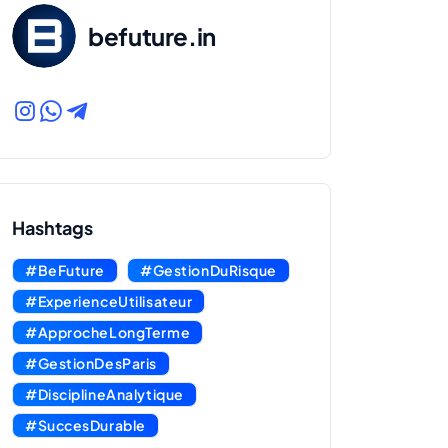
befuture.in
Hashtags
#BeFuture
#GestionDuRisque
#ExperienceUtilisateur
#ApprocheLongTerme
#GestionDesParis
#DisciplineAnalytique
#SuccesDurable