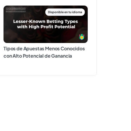
la Probabilidad de Ganar
Tipos de Apuestas Menos Conocidos
con Alto Potencial de Ganancia