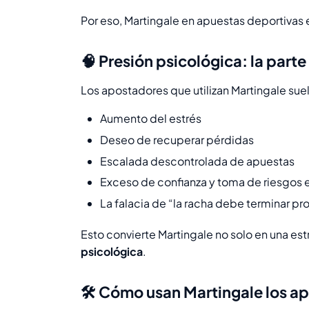
Por eso, Martingale en apuestas deportivas
🧠 Presión psicológica: la part
Los apostadores que utilizan Martingale sue
Aumento del estrés
Deseo de recuperar pérdidas
Escalada descontrolada de apuestas
Exceso de confianza y toma de riesgos 
La falacia de “la racha debe terminar pr
Esto convierte Martingale no solo en una es
psicológica
.
🛠 Cómo usan Martingale los a