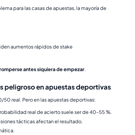
lema para las casas de apuestas, la mayoría de
piden aumentos rápidos de stake
romperse antes siquiera de empezar
.
s peligroso en apuestas deportivas
50/50 real. Pero en las apuestas deportivas:
probabilidad real de acierto suele ser de 40–55 %.
siones tácticas afectan el resultado.
ática.