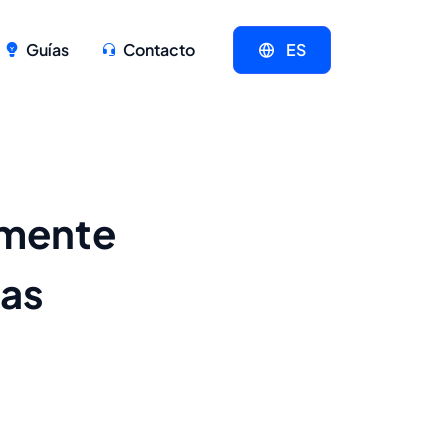
Guías
Contacto
ES
lmente
tas